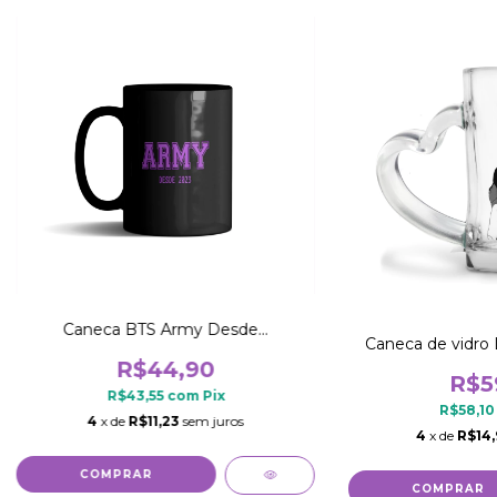
Caneca BTS Army Desde...
Caneca de vidro 
R$44,90
R$5
R$43,55
com
Pix
R$58,1
4
x de
R$11,23
sem juros
4
x de
R$14
COMPRAR
COMPRAR