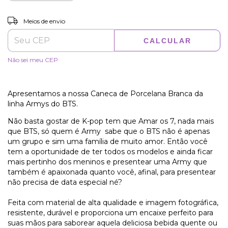
ALTERAR CEP
Entregas para o CEP:
Meios de envio
CALCULAR
Não sei meu CEP
Apresentamos a nossa Caneca de Porcelana Branca da
linha Armys do BTS.
Não basta gostar de K-pop tem que Amar os 7, nada mais
que BTS, só quem é Army sabe que o BTS não é apenas
um grupo e sim uma família de muito amor. Então você
tem a oportunidade de ter todos os modelos e ainda ficar
mais pertinho dos meninos e presentear uma Army que
também é apaixonada quanto você, afinal, para presentear
não precisa de data especial né?
Feita com material de alta qualidade e imagem fotográfica,
resistente, durável e proporciona um encaixe perfeito para
suas mãos para saborear aquela deliciosa bebida quente ou