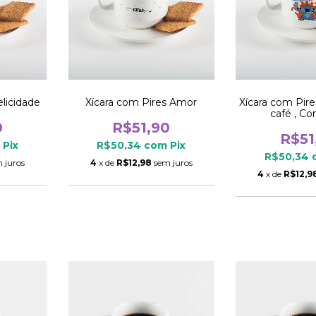
elicidade
Xícara com Pires Amor
Xícara com Pir
café , C
0
R$51,90
R$51
Pix
R$50,34
com
Pix
R$50,34
 juros
4
x de
R$12,98
sem juros
4
x de
R$12,9