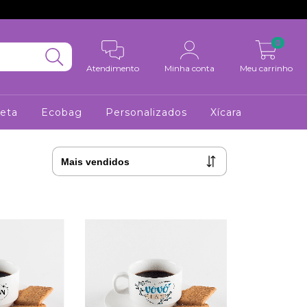
0
Atendimento
Minha conta
Meu carrinho
eta
Ecobag
Personalizados
Xícara