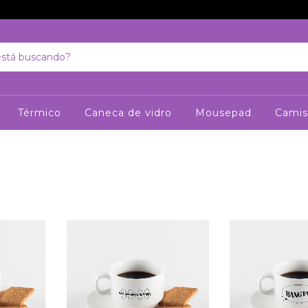
Térmico
Caneca de vidro
Mousepad
Camis