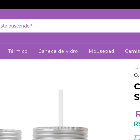
Térmico
Caneca de vidro
Mousepad
Camis
Iní
Ca
C
S
R