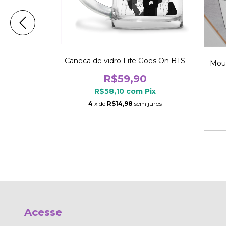
tan Boys
Caneca de vidro Life Goes On BTS
Mous
0
R$59,90
m
Pix
R$58,10
com
Pix
 juros
4
x de
R$14,98
sem juros
Acesse