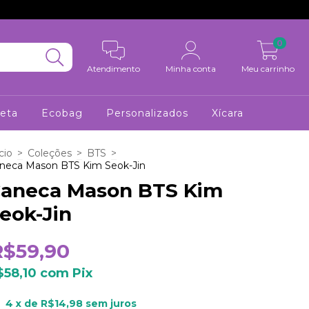
0
Atendimento
Minha conta
Meu carrinho
eta
Ecobag
Personalizados
Xícara
cio
>
Coleções
>
BTS
>
neca Mason BTS Kim Seok-Jin
aneca Mason BTS Kim
eok-Jin
R$59,90
$58,10
com
Pix
4
x de
R$14,98
sem juros