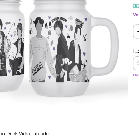
Ve
Ent
Nã
n Drink Vidro Jateado.