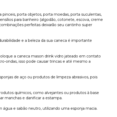
a pinceis, porta objetos, porta moedas, porta suculentas,
 utensílios para banheiro (algodão, cotonete, escova, creme
, combinações perfeitas deixarão seu cantinho super
 durabilidade e a beleza da sua caneca é importante
oloque a caneca mason drink vidro jateado em contato
cro-ondas, isso pode causar trincas e até mesmo a
esponjas de aço ou produtos de limpeza abrasivos, pois
produtos químicos, como alvejantes ou produtos à base
sar manchas e danificar a estampa.
 água e sabão neutro, utilizando uma esponja macia.