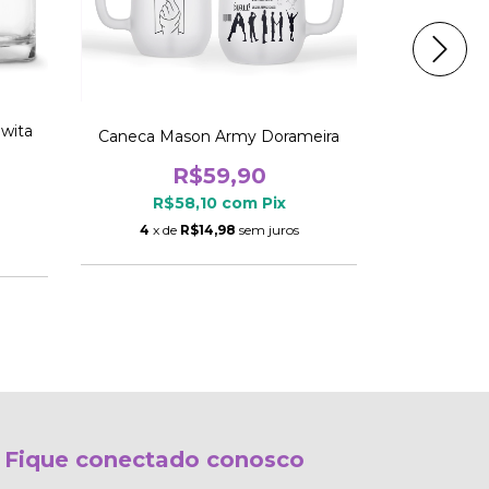
wita
Caneca Mason Army Dorameira
Mousepad B
R$59,90
R$58,10
com
Pix
R$
4
x de
R$14,98
sem juros
4
x d
Fique conectado conosco