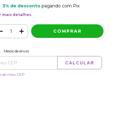
3% de desconto
pagando com Pix
r mais detalhes
ALTERAR CEP
regas para o CEP:
Meios de envio
CALCULAR
o sei meu CEP