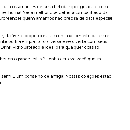
r, para os amantes de uma bebida hiper gelada e com
da nenhuma! Nada melhor que beber acompanhado. Já
a surpreender quem amamos não precisa de data especial
te, durável e proporciona um encaixe perfeito para suas
ente ou fria enquanto conversa e se diverte com seus
rink Vidro Jateado é ideal para qualquer ocasião.
r em grande estilo ? Tenha certeza você que irá
car sem! E um conselho de amiga: Nossas coleções estão
!