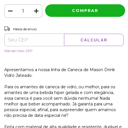
ALTERAR CEP
Entregas para o CEP:
Meios de envio
CALCULAR
Não sei meu CEP
Apresentamos a nossa linha de Caneca de Mason Drink
Vidro Jateado.
Para os amantes de caneca de vidro, ou melhor, para os
amantes de uma bebida hiper gelada e com elegância,
essa caneca é para você sem dúvida nenhuma! Nada
melhor que beber acompanhado. Já garanta para uma
pessoa especial, afinal, para surpreender quem amamos
não precisa de data especial né?
Feita com material de alta qualidade e resistente, durável e