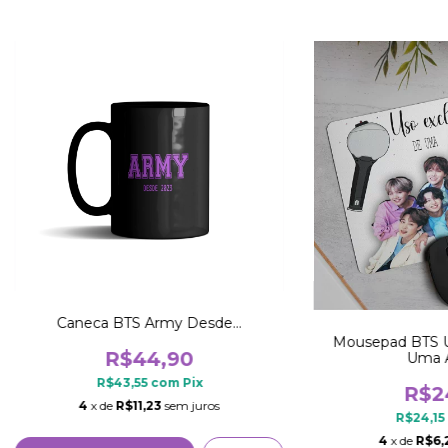
Caneca BTS Army Desde...
Mousepad BTS U
R$44,90
Uma 
R$43,55
com
Pix
R$2
4
x de
R$11,23
sem juros
R$24,15
4
x de
R$6,